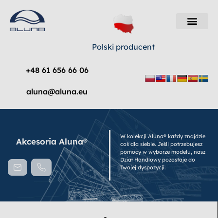
Polski producent
+48 61 656 66 06
aluna@aluna.eu
W kolekcji Aluna® każdy znajdzie
Akcesoria Aluna®
coś dla siebie. Jeśli potrzebujesz
pomocy w wyborze modelu, nasz
Dział Handlowy pozostaje do
Twojej dyspozycji.