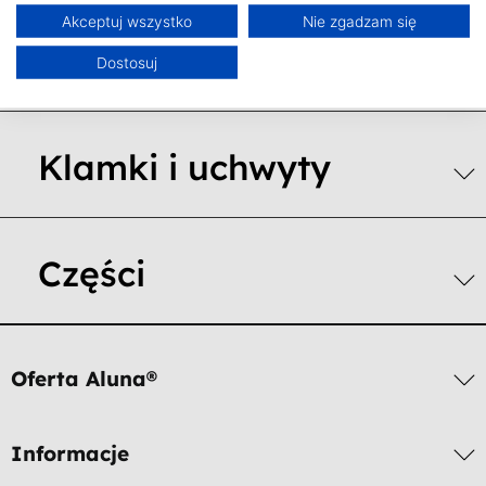
Akceptuj wszystko
Nie zgadzam się
Aretaże i blokady
Dostosuj
Klamki i uchwyty
Części
Oferta Aluna®
Informacje